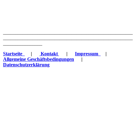
_____________________________________________________
_____________________________________________________
________________
Startseite
|
Kontakt
|
Impressum
|
Allgemeine Geschäftsbedingungen
|
Datenschutzerklärung